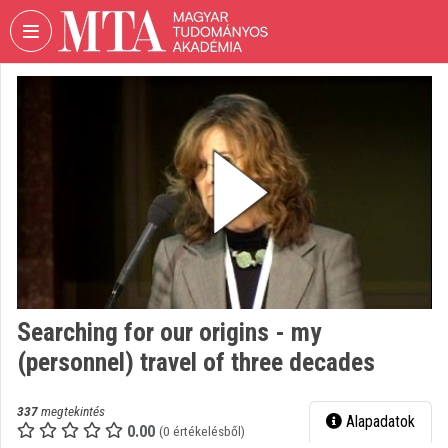
Fejléc kihagyása
Menü kihagyása
Tartalom kihagyása
VIDEO
TORIUM
MAGYAR
TUDOMÁNYOS
AKADÉMIA
Intézményi kezdőlap
Bejelentkezés
Intézményi felfedezés
Searching for our origins - my
(personnel) travel of three decades
Kategóriák
Intézményi listák
337
megtekintés
Alapadatok
0.00
(0 értékelésből)
Intézmények