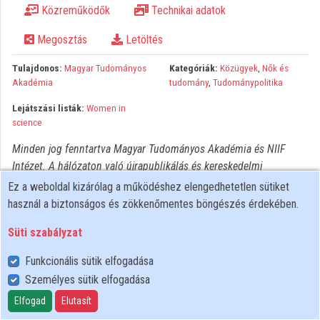
Közreműködők
Technikai adatok
Közreműködők
Megosztás
Letöltés
Tulajdonos:
Magyar Tudományos
Kategóriák:
Közügyek
,
Nők és
Akadémia
tudomány
,
Tudománypolitika
Lejátszási listák:
Women in
science
Minden jog fenntartva Magyar Tudományos Akadémia és NIIF
Intézet. A hálózaton való újrapublikálás és kereskedelmi
forgalomba hozatal szigorúan tilos! Egyéb célú felhasználás a
Ez a weboldal kizárólag a működéshez elengedhetetlen sütiket
jogtulajdonos(ok) engedélyéhez kötött.
használ a biztonságos és zökkenőmentes böngészés érdekében.
Süti szabályzat
Funkcionális sütik elfogadása
Személyes sütik elfogadása
Felhasználói szabályzat
Adatkezelési tájékoztató
Elfogad
Elutasít
Süti szabályzat