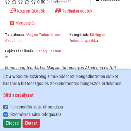
0.00
(0 értékelésből)
Közreműködők
Technikai adatok
Közreműködők
Megosztás
Tulajdonos:
Magyar Tudományos
Kategóriák:
Közügyek
,
Akadémia
Tudománypolitika
Lejátszási listák:
Plenary Session
IV.
Minden jog fenntartva Magyar Tudományos Akadémia és NIIF
Intézet. A hálózaton való újrapublikálás és kereskedelmi
Ez a weboldal kizárólag a működéshez elengedhetetlen sütiket
forgalomba hozatal szigorúan tilos! Egyéb célú felhasználás a
használ a biztonságos és zökkenőmentes böngészés érdekében.
jogtulajdonos(ok) engedélyéhez kötött.
Süti szabályzat
Funkcionális sütik elfogadása
Személyes sütik elfogadása
Felhasználói szabályzat
Adatkezelési tájékoztató
Elfogad
Elutasít
Süti szabályzat