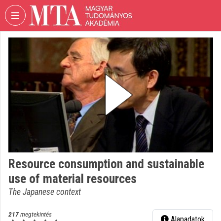
Fejléc kihagyása
Menü kihagyása
Tartalom kihagyása
VIDEO
TORIUM
MAGYAR
TUDOMÁNYOS
AKADÉMIA
Intézményi kezdőlap
Bejelentkezés
Intézményi felfedezés
Resource consumption and sustainable
use of material resources
Kategóriák
The Japanese context
Intézményi listák
217
megtekintés
Alapadatok
Intézmények