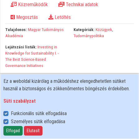
Közreműködők
Technikai adatok
Közreműködők
Megosztás
Letöltés
Tulajdonos:
Magyar Tudományos
Kategóriák:
Közügyek
,
Akadémia
Tudománypolitika
Lejátszási listák:
Investing in
Knowledge for Sustainability I. -
The Best Science-Based
Governance Initiatives
Minden jog fenntartva Magyar Tudományos Akadémia és NIIF
Ez a weboldal kizárólag a működéshez elengedhetetlen sütiket
Intézet. A hálózaton való újrapublikálás és kereskedelmi
használ a biztonságos és zökkenőmentes böngészés érdekében.
forgalomba hozatal szigorúan tilos! Egyéb célú felhasználás a
jogtulajdonos(ok) engedélyéhez kötött.
Süti szabályzat
Funkcionális sütik elfogadása
Személyes sütik elfogadása
Felhasználói szabályzat
Adatkezelési tájékoztató
Elfogad
Elutasít
Süti szabályzat