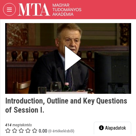
Fejléc kihagyása
Menü kihagyása
Tartalom kihagyása
VIDEO
TORIUM
MAGYAR
TUDOMÁNYOS
AKADÉMIA
Intézményi kezdőlap
Bejelentkezés
Intézményi felfedezés
Introduction, Outline and Key Questions
of Session I.
Kategóriák
Intézményi listák
414
megtekintés
Alapadatok
0.00
(0 értékelésből)
Intézmények