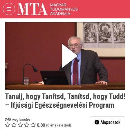
Fejléc kihagyása
Menü kihagyása
Tartalom kihagyása
VIDEO
TORIUM
MAGYAR
TUDOMÁNYOS
AKADÉMIA
Intézményi kezdőlap
Bejelentkezés
Intézményi felfedezés
Tanulj, hogy Tanítsd, Tanítsd, hogy Tudd!
– Ifjúsági Egészségnevelési Program
Kategóriák
Intézményi listák
345
megtekintés
Alapadatok
0.00
(0 értékelésből)
Intézmények