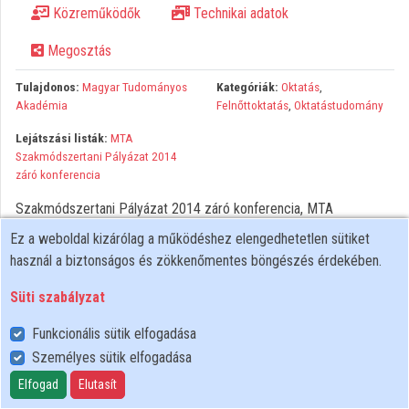
Közreműködők
Technikai adatok
Közreműködők
Megosztás
Tulajdonos:
Magyar Tudományos
Kategóriák:
Oktatás
,
Akadémia
Felnőttoktatás
,
Oktatástudomány
Lejátszási listák:
MTA
Szakmódszertani Pályázat 2014
záró konferencia
Szakmódszertani Pályázat 2014 záró konferencia, MTA
Ez a weboldal kizárólag a működéshez elengedhetetlen sütiket
használ a biztonságos és zökkenőmentes böngészés érdekében.
Süti szabályzat
Funkcionális sütik elfogadása
Személyes sütik elfogadása
Felhasználói szabályzat
Adatkezelési tájékoztató
Elfogad
Elutasít
Süti szabályzat