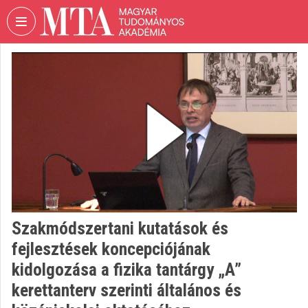
Fejléc kihagyása
Menü kihagyása
Tartalom kihagyása
VIDEO
TORIUM
MAGYAR
TUDOMÁNYOS
AKADÉMIA
Intézményi kezdőlap
Bejelentkezés
Intézményi felfedezés
Szakmódszertani kutatások és
fejlesztések koncepciójának
Kategóriák
kidolgozása a fizika tantárgy „A”
Intézményi listák
kerettanterv szerinti általános és
Intézmények