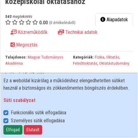
középiskolai oktatásához
Közreműködők
543
megtekintés
Alapadatok
0.00
(0 értékelésből)
Közreműködők
Technikai adatok
Megosztás
Tulajdonos:
Magyar Tudományos
Kategóriák:
Fizika
,
Oktatás
,
Akadémia
Felnőttoktatás
,
Oktatástudomány
Lejátszási listák:
MTA
Ez a weboldal kizárólag a működéshez elengedhetetlen sütiket
Szakmódszertani Pályázat 2014
záró konferencia
használ a biztonságos és zökkenőmentes böngészés érdekében.
Szakmódszertani Pályázat 2014 záró konferencia, MTA
Süti szabályzat
Funkcionális sütik elfogadása
Személyes sütik elfogadása
Felhasználói szabályzat
Adatkezelési tájékoztató
Elfogad
Elutasít
Süti szabályzat