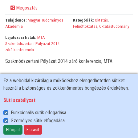
Megosztás
Közreműködők
Tulajdonos:
Magyar Tudományos
Kategóriák:
Oktatás
,
Akadémia
Felnőttoktatás
,
Oktatástudomány
Lejátszási listák:
MTA
Szakmódszertani Pályázat 2014
záró konferencia
Szakmódszertani Pályázat 2014 záró konferencia, MTA
Ez a weboldal kizárólag a működéshez elengedhetetlen sütiket
használ a biztonságos és zökkenőmentes böngészés érdekében.
Süti szabályzat
Funkcionális sütik elfogadása
Személyes sütik elfogadása
Felhasználói szabályzat
Adatkezelési tájékoztató
Elfogad
Elutasít
Süti szabályzat