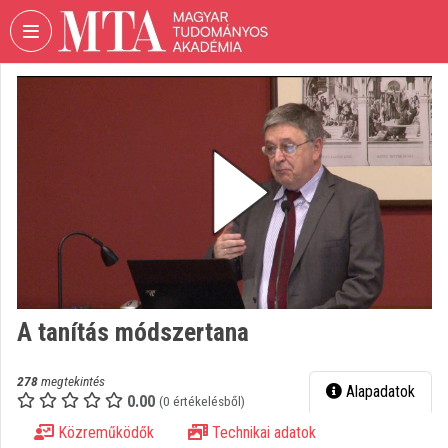
Fejléc kihagyása
Menü kihagyása
Tartalom kihagyása
VIDEO
TORIUM
MAGYAR
TUDOMÁNYOS
AKADÉMIA
Intézményi kezdőlap
Bejelentkezés
Intézményi felfedezés
A tanítás módszertana
Kategóriák
278
megtekintés
Alapadatok
0.00
Intézményi listák
(0 értékelésből)
Közreműködők
Technikai adatok
Intézmények