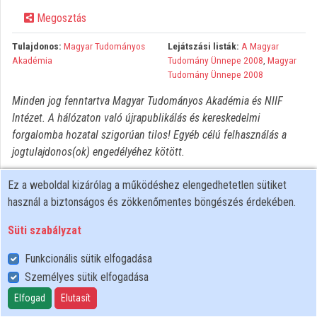
Megosztás
Közreműködők
Tulajdonos:
Magyar Tudományos
Lejátszási listák:
A Magyar
Akadémia
Tudomány Ünnepe 2008
,
Magyar
Tudomány Ünnepe 2008
Minden jog fenntartva Magyar Tudományos Akadémia és NIIF
Intézet. A hálózaton való újrapublikálás és kereskedelmi
forgalomba hozatal szigorúan tilos! Egyéb célú felhasználás a
jogtulajdonos(ok) engedélyéhez kötött.
Ez a weboldal kizárólag a működéshez elengedhetetlen sütiket
használ a biztonságos és zökkenőmentes böngészés érdekében.
Süti szabályzat
Funkcionális sütik elfogadása
Személyes sütik elfogadása
Felhasználói szabályzat
Adatkezelési tájékoztató
Elfogad
Elutasít
Süti szabályzat