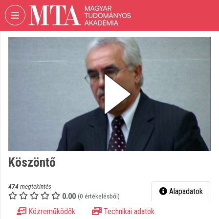
Fejléc kihagyása
Menü kihagyása
Tartalom kihagyása
VIDEO
TORIUM
MAGYAR
TUDOMÁNYOS
AKADÉMIA
Intézményi kezdőlap
Bejelentkezés
Intézményi felfedezés
Köszöntő
Kategóriák
474
megtekintés
Alapadatok
0.00
Intézményi listák
(0 értékelésből)
Közreműködők
Technikai adatok
Intézmények