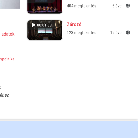
404 megtekintés
6 éve
Zárszó
00:01:08
123 megtekintés
12 éve
 adatok
politika
s
yéhez