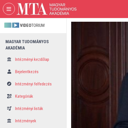
Fejléc kihagyása
Menü kihagyása
Tartalom kihagyása
VIDEO
TORIUM
MAGYAR TUDOMÁNYOS
AKADÉMIA
Intézményi kezdőlap
Bejelentkezés
Intézményi felfedezés
Kategóriák
Intézményi listák
Intézmények