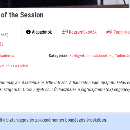
 of the Session
Alapadatok
Közreműködők
Technikai
ésből)
és
Akadémia
Kategóriák:
Közügyek
,
Innovációpolitika
,
Tudomány
vation as a Global
udományos Akadémia és NIIF Intézet. A hálózaton való újrapublikálás é
l szigorúan tilos! Egyéb célú felhasználás a jogtulajdonos(ok) engedél
nál a biztonságos és zökkenőmentes böngészés érdekében.