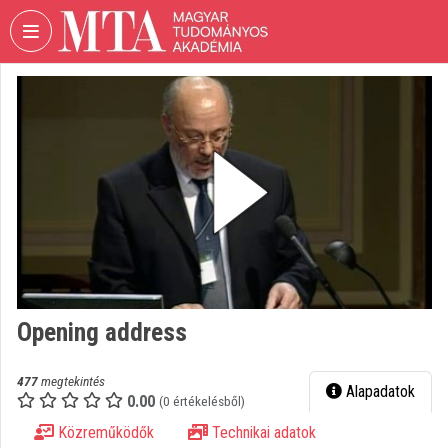
Fejléc kihagyása
Menü kihagyása
Tartalom kihagyása
VIDEO
TORIUM
MAGYAR
TUDOMÁNYOS
AKADÉMIA
Intézményi kezdőlap
Bejelentkezés
Intézményi felfedezés
Opening address
Kategóriák
477
megtekintés
Alapadatok
0.00
Intézményi listák
(0 értékelésből)
Közreműködők
Technikai adatok
Intézmények