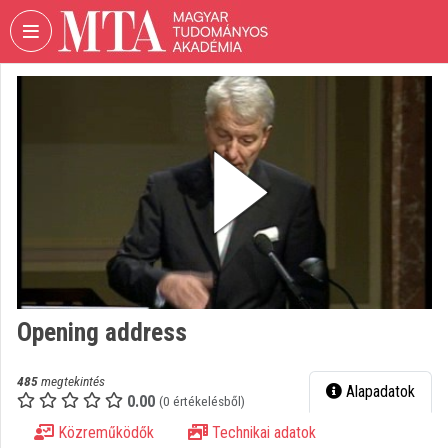
Fejléc kihagyása
Menü kihagyása
Tartalom kihagyása
VIDEO
TORIUM
MAGYAR
TUDOMÁNYOS
AKADÉMIA
Intézményi kezdőlap
Bejelentkezés
Intézményi felfedezés
Opening address
Kategóriák
485
megtekintés
Alapadatok
0.00
Intézményi listák
(0 értékelésből)
Közreműködők
Technikai adatok
Intézmények