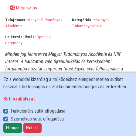
Megosztás
Közreműködők
Tulajdonos:
Magyar Tudományos
Kategóriák:
Közügyek
,
Akadémia
Tudománypolitika
Lejátszási listák:
Opening
Ceremony
Minden jog fenntartva Magyar Tudományos Akadémia és NIIF
Intézet. A hálózaton való újrapublikálás és kereskedelmi
forgalomba hozatal szigorúan tilos! Egyéb célú felhasználás a
jogtulajdonos(ok) engedélyéhez kötött.
Ez a weboldal kizárólag a működéshez elengedhetetlen sütiket
használ a biztonságos és zökkenőmentes böngészés érdekében.
Süti szabályzat
Funkcionális sütik elfogadása
Személyes sütik elfogadása
Felhasználói szabályzat
Adatkezelési tájékoztató
Elfogad
Elutasít
Süti szabályzat