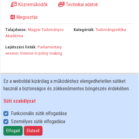
Közreműködők
Technikai adatok
Közreműködők
Megosztás
Tulajdonos:
Magyar Tudományos
Kategóriák:
Tudománypolitika
Akadémia
Lejátszási listák:
Parliamentary
session: Science in policy making
Ez a weboldal kizárólag a működéshez elengedhetetlen sütiket
használ a biztonságos és zökkenőmentes böngészés érdekében.
Süti szabályzat
Funkcionális sütik elfogadása
Személyes sütik elfogadása
Felhasználói szabályzat
Adatkezelési tájékoztató
Elfogad
Elutasít
Süti szabályzat