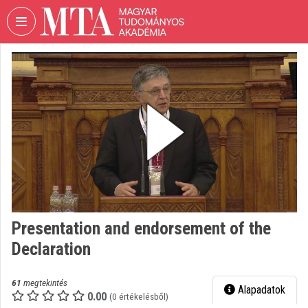
Fejléc kihagyása
Menü kihagyása
Tartalom kihagyása
VIDEO
TORIUM
MAGYAR
TUDOMÁNYOS
AKADÉMIA
Intézményi kezdőlap
Bejelentkezés
Intézményi felfedezés
Presentation and endorsement of the
Declaration
Kategóriák
Intézményi listák
61
megtekintés
Alapadatok
0.00
(0 értékelésből)
Intézmények