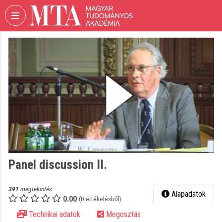
Fejléc kihagyása
Menü kihagyása
Tartalom kihagyása
VIDEO
TORIUM
MAGYAR
TUDOMÁNYOS
AKADÉMIA
Intézményi kezdőlap
Bejelentkezés
Intézményi felfedezés
Panel discussion II.
Kategóriák
391
megtekintés
Alapadatok
0.00
Intézményi listák
(0 értékelésből)
Technikai adatok
Megosztás
Intézmények