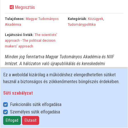
Megosztás
Közreműködők
Tulajdonos:
Magyar Tudományos
Kategóriák:
Közügyek
,
Akadémia
Tudománypolitika
Lejátszási listák:
The scientists'
approach - The political decision
makers' approach
Minden jog fenntartva Magyar Tudományos Akadémia és NIIF
Intézet. A hálózaton való újrapublikálás és kereskedelmi
forgalomba hozatal szigorúan tilos! Egyéb célú felhasználás a
Ez a weboldal kizárólag a működéshez elengedhetetlen sütiket
jogtulajdonos(ok) engedélyéhez kötött.
használ a biztonságos és zökkenőmentes böngészés érdekében.
Süti szabályzat
Funkcionális sütik elfogadása
Személyes sütik elfogadása
Felhasználói szabályzat
Adatkezelési tájékoztató
Elfogad
Elutasít
Süti szabályzat