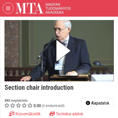
Fejléc kihagyása
Menü kihagyása
Tartalom kihagyása
VIDEO
TORIUM
MAGYAR
TUDOMÁNYOS
AKADÉMIA
Intézményi kezdőlap
Bejelentkezés
Intézményi felfedezés
Section chair introduction
Kategóriák
395
megtekintés
Alapadatok
0.00
Intézményi listák
(0 értékelésből)
Közreműködők
Technikai adatok
Intézmények