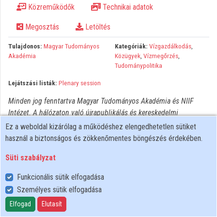
Közreműködők
Technikai adatok
Közreműködők
Megosztás
Letöltés
Tulajdonos:
Magyar Tudományos
Kategóriák:
Vízgazdálkodás
,
Akadémia
Közügyek
,
Vízmegőrzés
,
Tudománypolitika
Lejátszási listák:
Plenary session
Minden jog fenntartva Magyar Tudományos Akadémia és NIIF
Intézet. A hálózaton való újrapublikálás és kereskedelmi
forgalomba hozatal szigorúan tilos! Egyéb célú felhasználás a
Ez a weboldal kizárólag a működéshez elengedhetetlen sütiket
jogtulajdonos(ok) engedélyéhez kötött.
használ a biztonságos és zökkenőmentes böngészés érdekében.
Süti szabályzat
Funkcionális sütik elfogadása
Személyes sütik elfogadása
Felhasználói szabályzat
Adatkezelési tájékoztató
Elfogad
Elutasít
Süti szabályzat