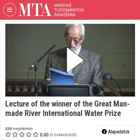
Fejléc kihagyása
Menü kihagyása
Tartalom kihagyása
VIDEO
TORIUM
MAGYAR
TUDOMÁNYOS
AKADÉMIA
Intézményi kezdőlap
Bejelentkezés
Intézményi felfedezés
Lecture of the winner of the Great Man-
made River International Water Prize
Kategóriák
Intézményi listák
524
megtekintés
Alapadatok
0.00
(0 értékelésből)
Intézmények