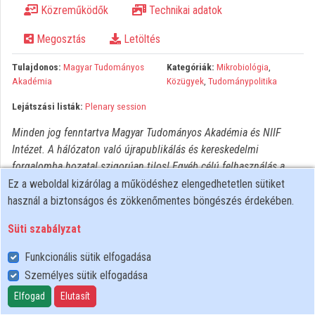
Közreműködők
Technikai adatok
Közreműködők
Megosztás
Letöltés
Tulajdonos:
Magyar Tudományos
Kategóriák:
Mikrobiológia
,
Akadémia
Közügyek
,
Tudománypolitika
Lejátszási listák:
Plenary session
Minden jog fenntartva Magyar Tudományos Akadémia és NIIF
Intézet. A hálózaton való újrapublikálás és kereskedelmi
forgalomba hozatal szigorúan tilos! Egyéb célú felhasználás a
jogtulajdonos(ok) engedélyéhez kötött.
Ez a weboldal kizárólag a működéshez elengedhetetlen sütiket
használ a biztonságos és zökkenőmentes böngészés érdekében.
Süti szabályzat
Funkcionális sütik elfogadása
Személyes sütik elfogadása
Felhasználói szabályzat
Adatkezelési tájékoztató
Elfogad
Elutasít
Süti szabályzat