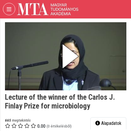
Fejléc kihagyása
Menü kihagyása
Tartalom kihagyása
VIDEO
TORIUM
MAGYAR
TUDOMÁNYOS
AKADÉMIA
Intézményi kezdőlap
Bejelentkezés
Intézményi felfedezés
Lecture of the winner of the Carlos J.
Finlay Prize for microbiology
Kategóriák
Intézményi listák
665
megtekintés
Alapadatok
0.00
(0 értékelésből)
Intézmények