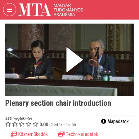
Fejléc kihagyása
Menü kihagyása
Tartalom kihagyása
VIDEO
TORIUM
MAGYAR
TUDOMÁNYOS
AKADÉMIA
Intézményi kezdőlap
Bejelentkezés
Intézményi felfedezés
Plenary section chair introduction
Kategóriák
535
megtekintés
Alapadatok
0.00
Intézményi listák
(0 értékelésből)
Közreműködők
Technikai adatok
Intézmények