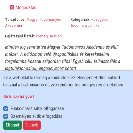
Megosztás
Közreműködők
Tulajdonos:
Magyar Tudományos
Kategóriák:
Közügyek
,
Akadémia
Tudománypolitika
Lejátszási listák:
Plenary session
Minden jog fenntartva Magyar Tudományos Akadémia és NIIF
Intézet. A hálózaton való újrapublikálás és kereskedelmi
forgalomba hozatal szigorúan tilos! Egyéb célú felhasználás a
jogtulajdonos(ok) engedélyéhez kötött.
Ez a weboldal kizárólag a működéshez elengedhetetlen sütiket
használ a biztonságos és zökkenőmentes böngészés érdekében.
Süti szabályzat
Funkcionális sütik elfogadása
Személyes sütik elfogadása
Felhasználói szabályzat
Adatkezelési tájékoztató
Elfogad
Elutasít
Süti szabályzat