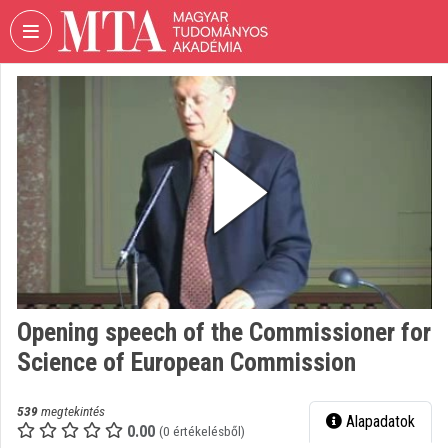
Fejléc kihagyása
Menü kihagyása
Tartalom kihagyása
VIDEO
TORIUM
MAGYAR
TUDOMÁNYOS
AKADÉMIA
Intézményi kezdőlap
Bejelentkezés
Intézményi felfedezés
Opening speech of the Commissioner for
Science of European Commission
Kategóriák
Intézményi listák
539
megtekintés
Alapadatok
0.00
(0 értékelésből)
Intézmények