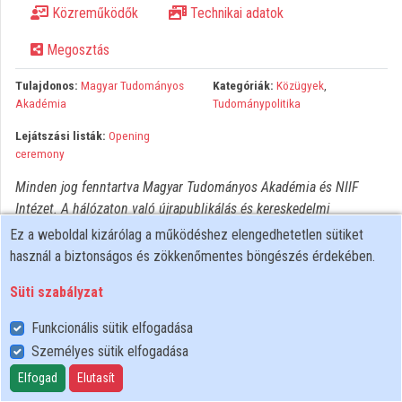
Közreműködők
Technikai adatok
Közreműködők
Megosztás
Tulajdonos:
Magyar Tudományos
Kategóriák:
Közügyek
,
Akadémia
Tudománypolitika
Lejátszási listák:
Opening
ceremony
Minden jog fenntartva Magyar Tudományos Akadémia és NIIF
Intézet. A hálózaton való újrapublikálás és kereskedelmi
forgalomba hozatal szigorúan tilos! Egyéb célú felhasználás a
Ez a weboldal kizárólag a működéshez elengedhetetlen sütiket
jogtulajdonos(ok) engedélyéhez kötött.
használ a biztonságos és zökkenőmentes böngészés érdekében.
Süti szabályzat
Funkcionális sütik elfogadása
Személyes sütik elfogadása
Felhasználói szabályzat
Adatkezelési tájékoztató
Elfogad
Elutasít
Süti szabályzat