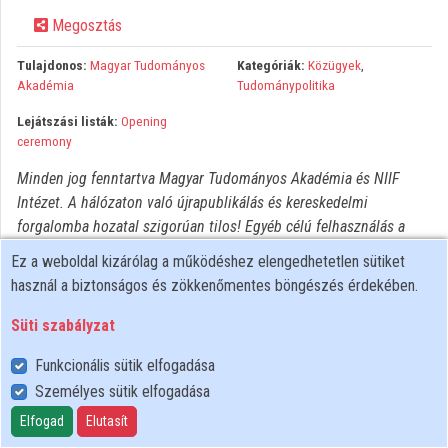
Megosztás
Közreműködők
Tulajdonos:
Magyar Tudományos
Kategóriák:
Közügyek
,
Akadémia
Tudománypolitika
Lejátszási listák:
Opening
ceremony
Minden jog fenntartva Magyar Tudományos Akadémia és NIIF
Intézet. A hálózaton való újrapublikálás és kereskedelmi
forgalomba hozatal szigorúan tilos! Egyéb célú felhasználás a
jogtulajdonos(ok) engedélyéhez kötött.
Ez a weboldal kizárólag a működéshez elengedhetetlen sütiket
használ a biztonságos és zökkenőmentes böngészés érdekében.
Süti szabályzat
Funkcionális sütik elfogadása
Személyes sütik elfogadása
Felhasználói szabályzat
Adatkezelési tájékoztató
Elfogad
Elutasít
Süti szabályzat