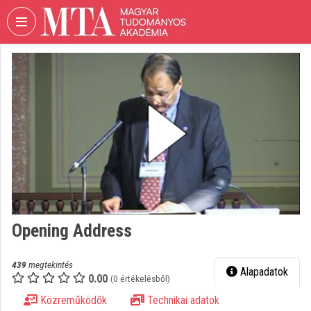
Fejléc kihagyása
Menü kihagyása
Tartalom kihagyása
VIDEO
TORIUM
MAGYAR
TUDOMÁNYOS
AKADÉMIA
Intézményi kezdőlap
Bejelentkezés
Intézményi felfedezés
Opening Address
Kategóriák
439
megtekintés
Alapadatok
0.00
Intézményi listák
(0 értékelésből)
Közreműködők
Technikai adatok
Intézmények