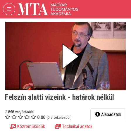
Fejléc kihagyása
Menü kihagyása
Tartalom kihagyása
VIDEO
TORIUM
MAGYAR
TUDOMÁNYOS
AKADÉMIA
Intézményi kezdőlap
Bejelentkezés
Intézményi felfedezés
Felszín alatti vizeink - határok nélkül
Kategóriák
1 040
megtekintés
Alapadatok
0.00
Intézményi listák
(0 értékelésből)
Közreműködők
Technikai adatok
Intézmények