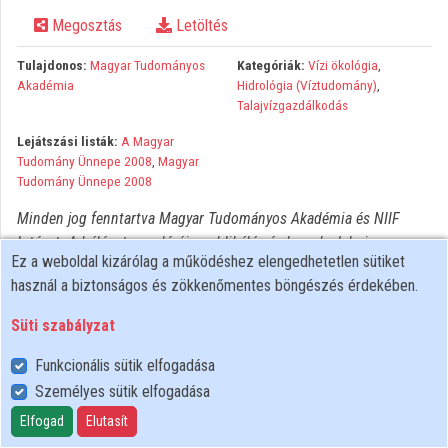
Megosztás
Letöltés
Közreműködők
Tulajdonos:
Magyar Tudományos
Kategóriák:
Vízi ökológia
,
Akadémia
Hidrológia (Víztudomány)
,
Talajvízgazdálkodás
Lejátszási listák:
A Magyar
Tudomány Ünnepe 2008
,
Magyar
Tudomány Ünnepe 2008
Minden jog fenntartva Magyar Tudományos Akadémia és NIIF
Intézet. A hálózaton való újrapublikálás és kereskedelmi
Ez a weboldal kizárólag a működéshez elengedhetetlen sütiket
forgalomba hozatal szigorúan tilos! Egyéb célú felhasználás a
használ a biztonságos és zökkenőmentes böngészés érdekében.
jogtulajdonos(ok) engedélyéhez kötött.
Süti szabályzat
Funkcionális sütik elfogadása
Személyes sütik elfogadása
Felhasználói szabályzat
Adatkezelési tájékoztató
Elfogad
Elutasít
Süti szabályzat