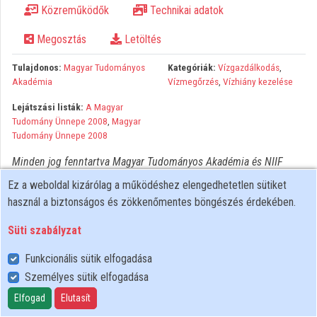
Közreműködők
Technikai adatok
Közreműködők
Megosztás
Letöltés
Tulajdonos:
Magyar Tudományos
Kategóriák:
Vízgazdálkodás
,
Akadémia
Vízmegőrzés
,
Vízhiány kezelése
Lejátszási listák:
A Magyar
Tudomány Ünnepe 2008
,
Magyar
Tudomány Ünnepe 2008
Minden jog fenntartva Magyar Tudományos Akadémia és NIIF
Intézet. A hálózaton való újrapublikálás és kereskedelmi
Ez a weboldal kizárólag a működéshez elengedhetetlen sütiket
forgalomba hozatal szigorúan tilos! Egyéb célú felhasználás a
használ a biztonságos és zökkenőmentes böngészés érdekében.
jogtulajdonos(ok) engedélyéhez kötött.
Süti szabályzat
Funkcionális sütik elfogadása
Személyes sütik elfogadása
Felhasználói szabályzat
Adatkezelési tájékoztató
Elfogad
Elutasít
Süti szabályzat