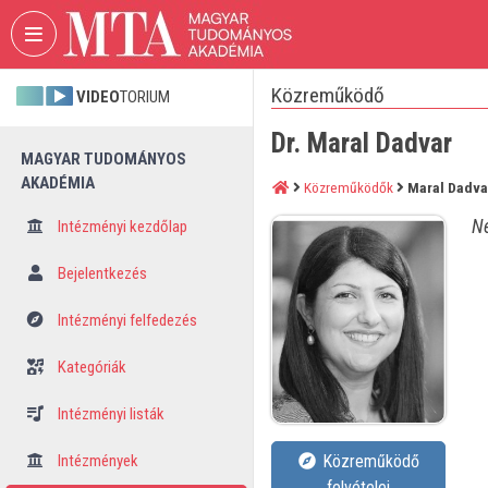
Fejléc kihagyása
Menü kihagyása
Tartalom kihagyása
Közreműködő
VIDEO
TORIUM
Dr. Maral Dadvar
MAGYAR TUDOMÁNYOS
AKADÉMIA
Közreműködők
Maral Dadva
Né
Intézményi kezdőlap
Bejelentkezés
Intézményi felfedezés
Kategóriák
Intézményi listák
Intézmények
Közreműködő
felvételei