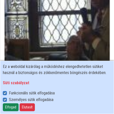
Közreműködők
Ez a weboldal kizárólag a működéshez elengedhetetlen sütiket
főigazgató
használ a biztonságos és zökkenőmentes böngészés érdekében.
Közreműködő felvételei
Süti szabályzat
Funkcionális sütik elfogadása
Névjegyek
Személyes sütik elfogadása
Névjegy
Elfogad
Elutasít