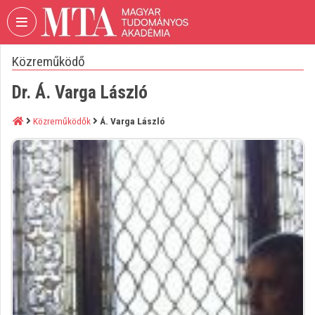
Fejléc kihagyása
Menü kihagyása
Tartalom kihagyása
Közreműködő
VIDEO
TORIUM
Dr. Á. Varga László
MAGYAR
TUDOMÁNYOS
Közreműködők
Á. Varga László
AKADÉMIA
Intézményi kezdőlap
Bejelentkezés
Intézményi felfedezés
Kategóriák
Intézményi listák
Intézmények