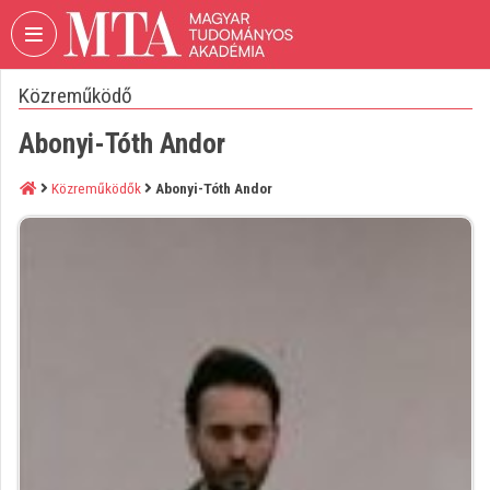
Fejléc kihagyása
Menü kihagyása
Tartalom kihagyása
Közreműködő
VIDEO
TORIUM
Abonyi-Tóth Andor
MAGYAR
TUDOMÁNYOS
Közreműködők
Abonyi-Tóth Andor
AKADÉMIA
Intézményi kezdőlap
Bejelentkezés
Intézményi felfedezés
Kategóriák
Intézményi listák
Intézmények