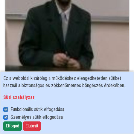
Közreműködők
Ez a weboldal kizárólag a működéshez elengedhetetlen sütiket
Közreműködő felvételei
használ a biztonságos és zökkenőmentes böngészés érdekében.
Süti szabályzat
Névjegyek
Funkcionális sütik elfogadása
Névjegy
Személyes sütik elfogadása
Elfogad
Elutasít
ELTE IK, Média- és Oktatásinformatikai Tanszék