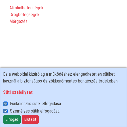
Alkoholbetegségek
...
Közreműködők
Drogbetegségek
...
Mérgezés
...
Ez a weboldal kizárólag a működéshez elengedhetetlen sütiket
használ a biztonságos és zökkenőmentes böngészés érdekében.
Süti szabályzat
Funkcionális sütik elfogadása
Személyes sütik elfogadása
Felhasználói szabályzat
Adatkezelési tájékoztató
Elfogad
Elutasít
Süti szabályzat