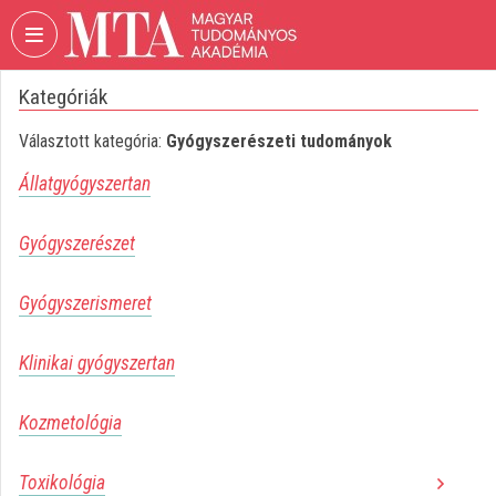
Fejléc kihagyása
Menü kihagyása
Tartalom kihagyása
Kategóriák
VIDEO
TORIUM
Választott kategória:
Gyógyszerészeti tudományok
MAGYAR
Állatgyógyszertan
TUDOMÁNYOS
AKADÉMIA
Gyógyszerészet
Intézményi kezdőlap
Gyógyszerismeret
Bejelentkezés
Intézményi felfedezés
Klinikai gyógyszertan
Kategóriák
Kozmetológia
Intézményi listák
Toxikológia
Intézmények