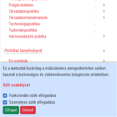
Polgárvédelem
...
Közreműködők
Társadalompolitika
...
Társadalomtanulmányok
...
Technológiapolitika
...
Tudománypolitika
...
Városrendezés-politika
...
Politikai tanulmányok
EU-politikák
...
Fejlesztéspolitika
...
Ez a weboldal kizárólag a működéshez elengedhetetlen sütiket
Hadtudomány
...
használ a biztonságos és zökkenőmentes böngészés érdekében.
Nemzetközi kapcsolatok
...
Süti szabályzat
Nemzetközi politika
...
Nemzetközi tanulmányok
...
Funkcionális sütik elfogadása
Nemzetvédelmi tanulmányok
...
Személyes sütik elfogadása
Szállítási politika
...
Elfogad
Elutasít