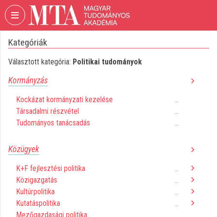
Fejléc kihagyása
Menü kihagyása
Tartalom kihagyása
Kategóriák
VIDEO
TORIUM
Választott kategória:
Politikai tudományok
MAGYAR
Kormányzás
TUDOMÁNYOS
AKADÉMIA
Kockázat kormányzati kezelése
...
Társadalmi részvétel
Intézményi kezdőlap
...
Tudományos tanácsadás
...
Bejelentkezés
Közügyek
Intézményi felfedezés
K+F fejlesztési politika
...
Kategóriák
Közigazgatás
...
Kultúrpolitika
...
Intézményi listák
Kutatáspolitika
...
Mezőgazdasági politika
Intézmények
...