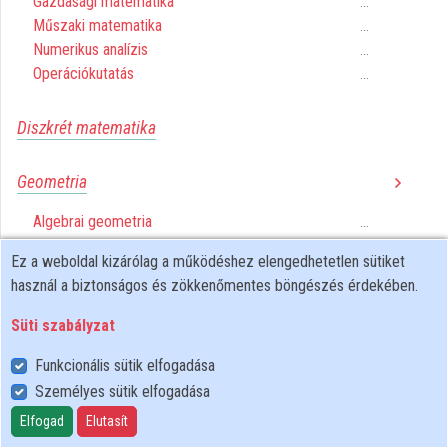
Gazdasági matematika
...
Műszaki matematika
...
Közreműködők
Numerikus analízis
...
Operációkutatás
...
Diszkrét matematika
Geometria
Algebrai geometria
...
Algebrai topológia
...
Ez a weboldal kizárólag a működéshez elengedhetetlen sütiket
használ a biztonságos és zökkenőmentes böngészés érdekében.
Káoszelmélet
Süti szabályzat
Kombinatorika
Funkcionális sütik elfogadása
Személyes sütik elfogadása
Matematikai analízis
Elfogad
Elutasít
Differenciálegyenletek