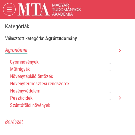
Fejléc kihagyása
Menü kihagyása
Tartalom kihagyása
Kategóriák
VIDEO
TORIUM
Választott kategória:
Agrártudomány
MAGYAR
Agronómia
TUDOMÁNYOS
AKADÉMIA
Gyomnövények
...
Műtrágyák
Intézményi kezdőlap
...
Növénytápláló öntözés
...
Bejelentkezés
Növénytermesztési rendszerek
...
Növényvédelem
...
Intézményi felfedezés
Peszticidek
...
Szántóföldi növények
...
Kategóriák
Intézményi listák
Borászat
Intézmények