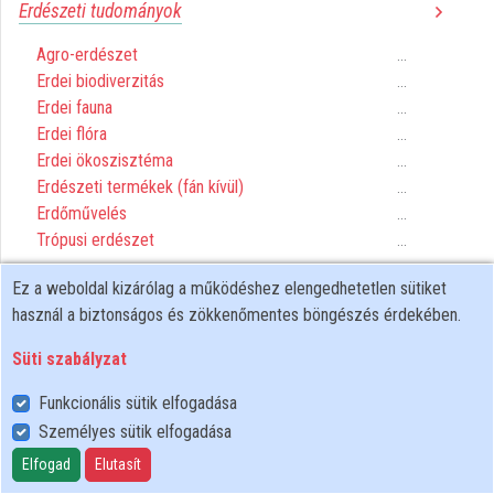
Erdészeti tudományok
Közreműködők
Agro-erdészet
...
Erdei biodiverzitás
...
Erdei fauna
...
Erdei flóra
...
Erdei ökoszisztéma
...
Erdészeti termékek (fán kívül)
...
Erdőművelés
...
Trópusi erdészet
...
Ez a weboldal kizárólag a működéshez elengedhetetlen sütiket
Fitotechnika
használ a biztonságos és zökkenőmentes böngészés érdekében.
Arborikultúra
...
Süti szabályzat
Kertművelés
...
Szántóföldi növénytermesztés
...
Funkcionális sütik elfogadása
Virágtermesztés
...
Személyes sütik elfogadása
Elfogad
Elutasít
Mérsékelt égövi mezőgazdaság