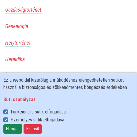
Gazdaságtörténet
Közreműködők
Genealógia
Helytörténet
Heraldika
Írástörténet
Ez a weboldal kizárólag a működéshez elengedhetetlen sütiket
használ a biztonságos és zökkenőmentes böngészés érdekében.
Jelenkori történelem
Süti szabályzat
Jogtörténet
Funkcionális sütik elfogadása
Személyes sütik elfogadása
Középkori történelem
Elfogad
Elutasít