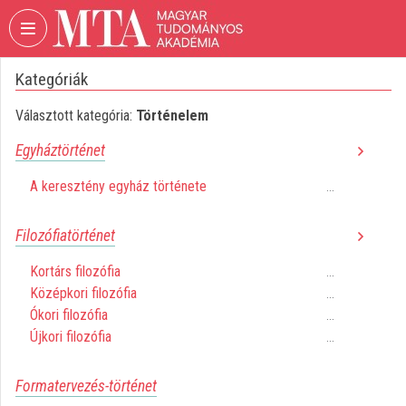
Fejléc kihagyása
Menü kihagyása
Tartalom kihagyása
Kategóriák
VIDEO
TORIUM
Választott kategória:
Történelem
MAGYAR
Egyháztörténet
TUDOMÁNYOS
AKADÉMIA
A keresztény egyház története
...
Intézményi kezdőlap
Filozófiatörténet
Bejelentkezés
Kortárs filozófia
...
Intézményi felfedezés
Középkori filozófia
...
Ókori filozófia
...
Kategóriák
Újkori filozófia
...
Intézményi listák
Formatervezés-történet
Intézmények