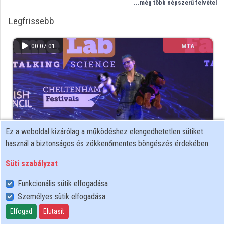
...még több népszerű felvétel
Legfrissebb
Közreműködők
00:07:01
MTA
Ez a weboldal kizárólag a működéshez elengedhetetlen sütiket
használ a biztonságos és zökkenőmentes böngészés érdekében.
Vékony Kata - A kutyák szociális élete
Süti szabályzat
92 megtekintés
5 éve
Funkcionális sütik elfogadása
Személyes sütik elfogadása
...még több friss felvétel
Elfogad
Elutasít
Az utóbbi időben legjobban értekeltek