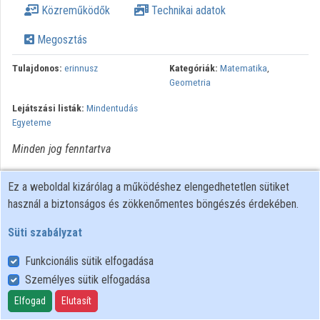
Közreműködők
Technikai adatok
Közreműködők
Megosztás
Tulajdonos:
erinnusz
Kategóriák:
Matematika
,
Geometria
Lejátszási listák:
Mindentudás
Egyeteme
Minden jog fenntartva
Ez a weboldal kizárólag a működéshez elengedhetetlen sütiket
használ a biztonságos és zökkenőmentes böngészés érdekében.
Süti szabályzat
Funkcionális sütik elfogadása
Személyes sütik elfogadása
Felhasználói szabályzat
Adatkezelési tájékoztató
Elfogad
Elutasít
Süti szabályzat