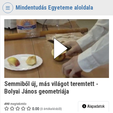
Fejléc kihagyása
Menü kihagyása
Tartalom kihagyása
Mindentudás Egyeteme aloldala
VIDEO
TORIUM
MINDENTUDÁS
EGYETEME
Intézményi kezdőlap
Bejelentkezés
Intézményi felfedezés
Semmiből új, más világot teremtett -
Kategóriák
Bolyai János geometriája
Intézményi listák
490
megtekintés
Alapadatok
Intézmények
0.00
(0 értékelésből)