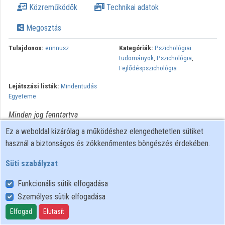
Közreműködők
Technikai adatok
Közreműködők
Megosztás
Tulajdonos:
erinnusz
Kategóriák:
Pszichológiai
tudományok
,
Pszichológia
,
Fejlődéspszichológia
Lejátszási listák:
Mindentudás
Egyeteme
Minden jog fenntartva
Ez a weboldal kizárólag a működéshez elengedhetetlen sütiket
használ a biztonságos és zökkenőmentes böngészés érdekében.
Süti szabályzat
Funkcionális sütik elfogadása
Személyes sütik elfogadása
Felhasználói szabályzat
Adatkezelési tájékoztató
Elfogad
Elutasít
Süti szabályzat