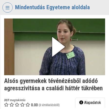
Fejléc kihagyása
Menü kihagyása
Tartalom kihagyása
Mindentudás Egyeteme aloldala
VIDEO
TORIUM
MINDENTUDÁS
EGYETEME
Intézményi kezdőlap
Bejelentkezés
Intézményi felfedezés
Alsós gyermekek tévénézésből adódó
Kategóriák
agresszivitása a családi háttér tükrében
Intézményi listák
337
megtekintés
Alapadatok
Intézmények
0.00
(0 értékelésből)