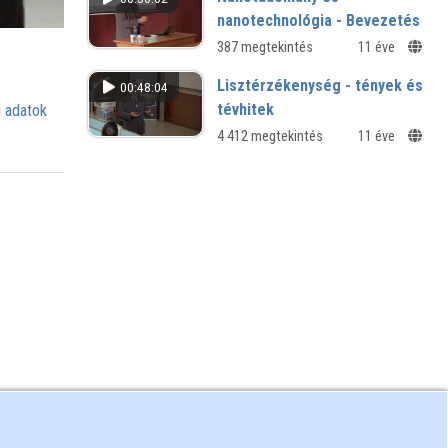
Rövidített változat
nanotechnológia - Bevezetés
387 megtekintés
11 éve
Lisztérzékenység - tények és
00:48:04
tévhitek
 adatok
4 412 megtekintés
11 éve