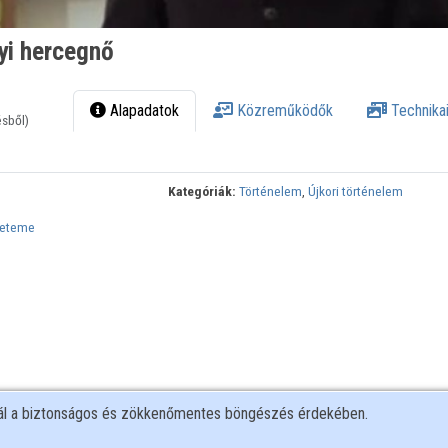
lyi hercegnő
Alapadatok
Közreműködők
Technikai
ésből)
Kategóriák:
Történelem
,
Újkori történelem
yeteme
nál a biztonságos és zökkenőmentes böngészés érdekében.