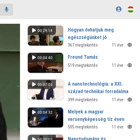
Hogyan óvhatjuk meg
00:29:14
egészségünket jó
szájhigiénével, helyes
367 megtekintés
11 éve
szájápolással? Mi a
Freund Tamás
00:04:40
mulasztások ára?
519 megtekintés
11 éve
A nanotechnológia: a XXI.
00:07:05
század technikai forradalma
399 megtekintés
11 éve
Melyek a magyar
00:04:32
versenyképesség tíz éven
belül befolyásolható
505 megtekintés
11 éve
tényezői?
Nanotudomány és
00:30:02