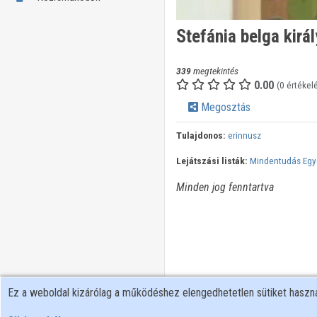
Stefánia belga kirá
339
megtekintés
0.00
(0 értékel
Megosztás
Tulajdonos:
erinnusz
Lejátszási listák:
Mindentudás Eg
Minden jog fenntartva
Ez a weboldal kizárólag a működéshez elengedhetetlen sütiket hasz