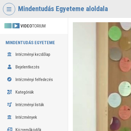
Fejléc kihagyása
Menü kihagyása
Tartalom kihagyása
Mindentudás Egyeteme aloldala
VIDEO
TORIUM
MINDENTUDÁS EGYETEME
Intézményi kezdőlap
Bejelentkezés
Intézményi felfedezés
Kategóriák
Intézményi listák
Intézmények
Közreműködők