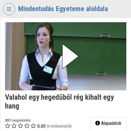
Fejléc kihagyása
Menü kihagyása
Tartalom kihagyása
Mindentudás Egyeteme aloldala
VIDEO
TORIUM
MINDENTUDÁS
EGYETEME
Intézményi kezdőlap
Bejelentkezés
Intézményi felfedezés
Valahol egy hegedűből rég kihalt egy
Kategóriák
hang
Intézményi listák
351
megtekintés
Alapadatok
Intézmények
0.00
(0 értékelésből)