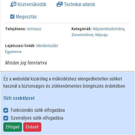
Közreműködők
Technikai adatok
Közreműködők
Megosztás
Tulajdonos:
erinnusz
Kategóriák:
Népzenetudomány
,
Zenetörténet
,
Néprajz
Lejátszási listák:
Mindentudás
Egyeteme
Minden jog fenntartva
Ez a weboldal kizárólag a működéshez elengedhetetlen sütiket
használ a biztonságos és zökkenőmentes böngészés érdekében.
Süti szabályzat
Funkcionális sütik elfogadása
Személyes sütik elfogadása
Felhasználói szabályzat
Adatkezelési tájékoztató
Elfogad
Elutasít
Süti szabályzat