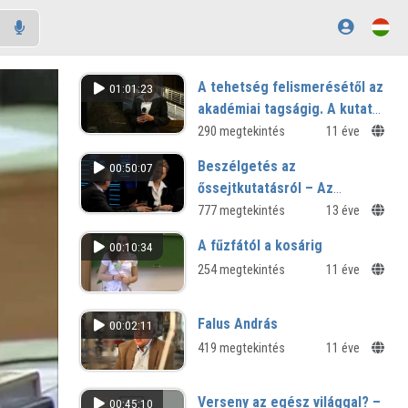
A tehetség felismerésétől az
01:01:23
akadémiai tagságig. A kutató
Diákok Mozgalmának
290 megtekintés
11 éve
látványos prezentációkkal
Beszélgetés az
00:50:07
egybekötött bemutatkozása
őssejtkutatásról – Az
őssejtkutatás esélyei és
777 megtekintés
13 éve
veszélyei
A fűzfától a kosárig
00:10:34
254 megtekintés
11 éve
Falus András
00:02:11
419 megtekintés
11 éve
Verseny az egész világgal? –
00:45:10