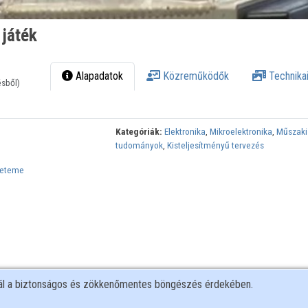
 játék
Alapadatok
Közreműködők
Technikai
ésből)
Kategóriák:
Elektronika
,
Mikroelektronika
,
Műszaki
tudományok
,
Kisteljesítményű tervezés
yeteme
nál a biztonságos és zökkenőmentes böngészés érdekében.