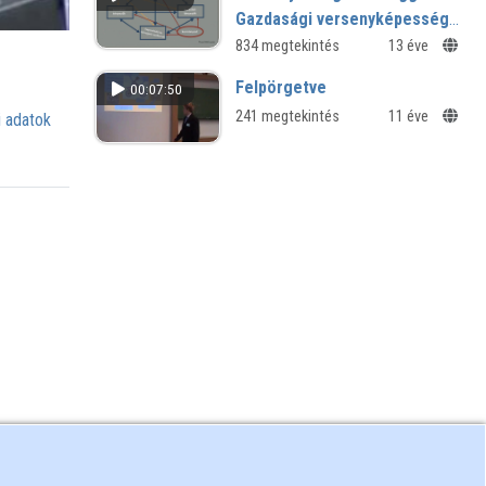
Gazdasági versenyképesség
és társadalmi jólét
834 megtekintés
13 éve
Felpörgetve
00:07:50
241 megtekintés
11 éve
 adatok