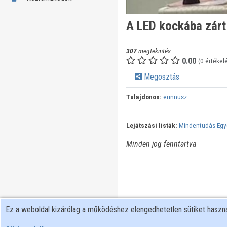
A LED kockába zárt
307
megtekintés
0.00
(0 értékel
Megosztás
Tulajdonos:
erinnusz
Lejátszási listák:
Mindentudás Eg
Minden jog fenntartva
Ez a weboldal kizárólag a működéshez elengedhetetlen sütiket hasz