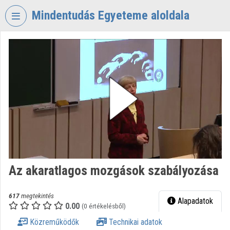
Fejléc kihagyása
Menü kihagyása
Tartalom kihagyása
Mindentudás Egyeteme aloldala
VIDEO
TORIUM
MINDENTUDÁS
EGYETEME
Intézményi kezdőlap
Bejelentkezés
Intézményi felfedezés
Az akaratlagos mozgások szabályozása
Kategóriák
Intézményi listák
617
megtekintés
Alapadatok
0.00
(0 értékelésből)
Intézmények
Közreműködők
Technikai adatok