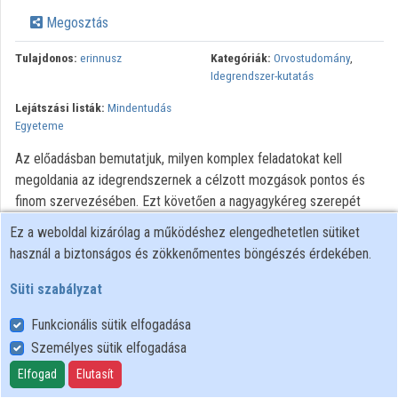
Közreműködők
Megosztás
Tulajdonos:
erinnusz
Kategóriák:
Orvostudomány
,
Idegrendszer-kutatás
Lejátszási listák:
Mindentudás
Egyeteme
Az előadásban bemutatjuk, milyen komplex feladatokat kell
megoldania az idegrendszernek a célzott mozgások pontos és
finom szervezésében. Ezt követően a nagyagykéreg szerepét
részletezzük a mozgásszabályozásban. Végezetül bemutatunk
Ez a weboldal kizárólag a működéshez elengedhetetlen sütiket
egy jövőbe mutató próbálkozást az elveszett mozgásfunkció
használ a biztonságos és zökkenőmentes böngészés érdekében.
pótlására. Német nyelvű előadás.
Süti szabályzat
Minden jog fenntartva
Funkcionális sütik elfogadása
Személyes sütik elfogadása
Felhasználói szabályzat
Adatkezelési tájékoztató
Elfogad
Elutasít
Süti szabályzat