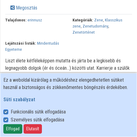
Közreműködők
Megosztás
Tulajdonos:
erinnusz
Kategóriák:
Zene
,
Klasszikus
zene
,
Zenetudomány
,
Zenetörténet
Lejátszási listák:
Mindentudás
Egyeteme
Liszt élete kétféleképpen mutatta és járta be a legkisebb és
legnagyobb dolgok (ér és óceán...) közötti utat. Karrierje a szülők
doborjáni falusi házacskájából nagypolgári szalonokon keresztül
Ez a weboldal kizárólag a működéshez elengedhetetlen sütiket
királyi palotákig és a vatikáni pápai rezidenciáig vezető úton vitte
használ a biztonságos és zökkenőmentes böngészés érdekében.
végig. Emberi fejlődése viszont a világra szóló tehetség
kiaknázásától a zenei újításokban játszott európai mértékű vezető
Süti szabályzat
szerepen át a magyar kultúra iránti elkötelezettség fölismeréséig
Funkcionális sütik elfogadása
vezetett. Másképpen (Liszt levele Augusz Antalhoz): „...man darf
mir wohl gestatten, daß ungeachtet meiner beklagenswerten
Személyes sütik elfogadása
Unkenntnis der ungarischen Sprache, ich von Geburt bis zum
Elfogad
Elutasít
Grabe im Herzen und Sinne Magyar verbleibe, und demnach die