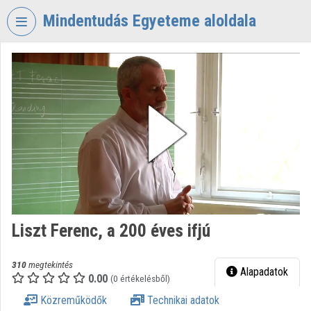
Fejléc kihagyása
Menü kihagyása
Tartalom kihagyása
Mindentudás Egyeteme aloldala
VIDEO
TORIUM
MINDENTUDÁS
EGYETEME
Intézményi kezdőlap
Bejelentkezés
Intézményi felfedezés
Liszt Ferenc, a 200 éves ifjú
Kategóriák
Intézményi listák
310
megtekintés
Alapadatok
0.00
(0 értékelésből)
Intézmények
Közreműködők
Technikai adatok