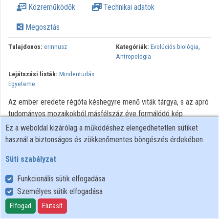
Közreműködők
Technikai adatok
Közreműködők
Megosztás
Tulajdonos:
erinnusz
Kategóriák:
Evolúciós biológia
,
Antropológia
Lejátszási listák:
Mindentudás
Egyeteme
Az ember eredete régóta késhegyre menő viták tárgya, s az apró
tudományos mozaikokból másfélszáz éve formálódó kép
napjainkra sem teljes.
Ez a weboldal kizárólag a működéshez elengedhetetlen sütiket
használ a biztonságos és zökkenőmentes böngészés érdekében.
Minden jog fenntartva
Süti szabályzat
Funkcionális sütik elfogadása
Személyes sütik elfogadása
Felhasználói szabályzat
Adatkezelési tájékoztató
Elfogad
Elutasít
Süti szabályzat