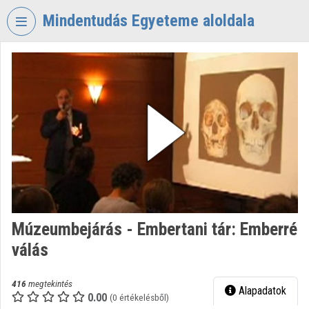
Fejléc kihagyása
Menü kihagyása
Tartalom kihagyása
Mindentudás Egyeteme aloldala
VIDEO
TORIUM
MINDENTUDÁS
EGYETEME
Intézményi kezdőlap
Bejelentkezés
Intézményi felfedezés
Múzeumbejárás - Embertani tár: Emberré
Kategóriák
válás
Intézményi listák
416
megtekintés
Alapadatok
Intézmények
0.00
(0 értékelésből)