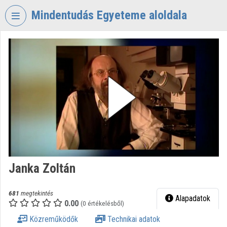
Fejléc kihagyása
Menü kihagyása
Tartalom kihagyása
Mindentudás Egyeteme aloldala
VIDEO
TORIUM
MINDENTUDÁS
EGYETEME
Intézményi kezdőlap
Bejelentkezés
Intézményi felfedezés
Janka Zoltán
Kategóriák
Intézményi listák
681
megtekintés
Alapadatok
0.00
(0 értékelésből)
Intézmények
Közreműködők
Technikai adatok