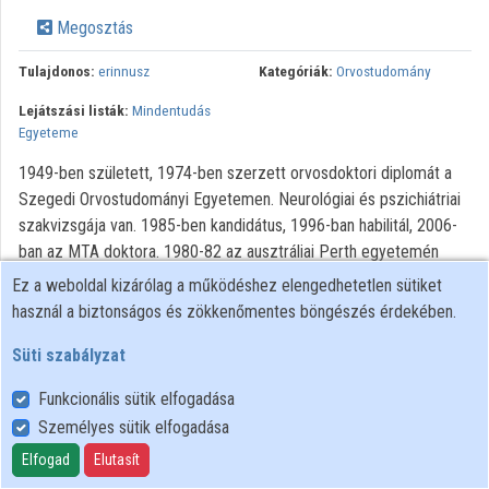
Közreműködők
Megosztás
Tulajdonos:
erinnusz
Kategóriák:
Orvostudomány
Lejátszási listák:
Mindentudás
Egyeteme
1949-ben született, 1974-ben szerzett orvosdoktori diplomát a
Szegedi Orvostudományi Egyetemen. Neurológiai és pszichiátriai
szakvizsgája van. 1985-ben kandidátus, 1996-ban habilitál, 2006-
ban az MTA doktora. 1980-82 az ausztráliai Perth egyetemén
kutat. 1987-ben és 1991-ben svédországi és angliai
Ez a weboldal kizárólag a működéshez elengedhetetlen sütiket
tanulmányutakon vett részt. Kutatásai középpontjában a
használ a biztonságos és zökkenőmentes böngészés érdekében.
pszichiátriai betegségek biológiai hátterének és kezelésének
Süti szabályzat
molekuláris és farmakodinamikai vizsgálata áll. Tudományos
munkásságát és oktatási tevékenységét több kitüntetéssel és
Funkcionális sütik elfogadása
ösztöndíjjal ismerték el. Tudományos közleményeiért Medicina
Személyes sütik elfogadása
Nívódíjat és Nyírő Gyula-nívódíjat kapott.
Elfogad
Elutasít
Minden jog fenntartva.