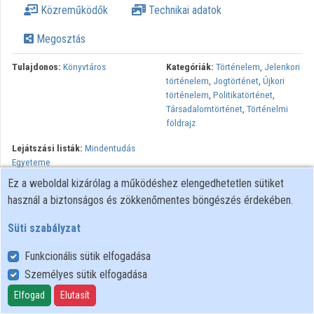
Közreműködők
Technikai adatok
Közreműködők
Megosztás
Tulajdonos:
Könyvtáros
Kategóriák:
Történelem
,
Jelenkori
történelem
,
Jogtörténet
,
Újkori
történelem
,
Politikatörténet
,
Társadalomtörténet
,
Történelmi
földrajz
Lejátszási listák:
Mindentudás
Egyeteme
Ez a weboldal kizárólag a működéshez elengedhetetlen sütiket
Sztálin 1953 márciusi halála után a Kreml új vezetőinek és
használ a biztonságos és zökkenőmentes böngészés érdekében.
vazallusaiknak a birodalom határain az államszocializmus
megerősítésére kellett energiáikat összpontosítani. A diktátor
Süti szabályzat
ugyanis politikai és gazdasági csődtömeget hagyott maga után. A
népek, nemzetek és társadalmi rétegek elleni megtorlás politikája,
Funkcionális sütik elfogadása
az erőszakos nagyhatalmi expanzió a Szovjetunión belül és kívül is
Személyes sütik elfogadása
felkelésekhez vezetett. A diktatúra falán az 1956-os magyar
Elfogad
Elutasít
forradalom ütötte a legnagyobb rést. Történelmi léptékkel mérve