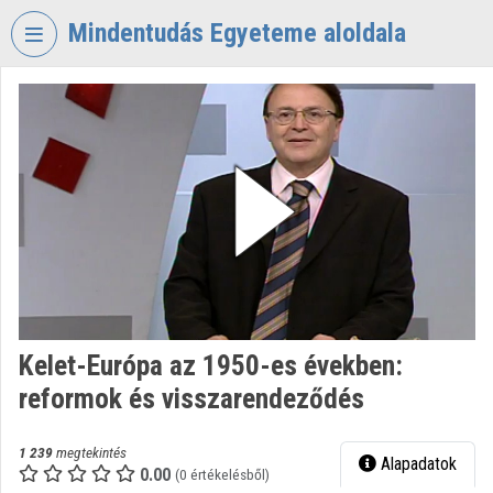
Fejléc kihagyása
Menü kihagyása
Tartalom kihagyása
Mindentudás Egyeteme aloldala
VIDEO
TORIUM
MINDENTUDÁS
EGYETEME
Intézményi kezdőlap
Bejelentkezés
Intézményi felfedezés
Kelet-Európa az 1950-es években:
Kategóriák
reformok és visszarendeződés
Intézményi listák
1 239
megtekintés
Alapadatok
Intézmények
0.00
(0 értékelésből)