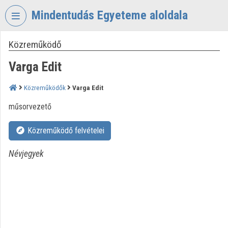
Fejléc kihagyása
Menü kihagyása
Tartalom kihagyása
Mindentudás Egyeteme aloldala
Közreműködő
VIDEO
TORIUM
Varga Edit
MINDENTUDÁS
EGYETEME
Közreműködők
Varga Edit
Intézményi kezdőlap
műsorvezető
Bejelentkezés
Közreműködő felvételei
Intézményi felfedezés
Névjegyek
Kategóriák
Intézményi listák
Intézmények