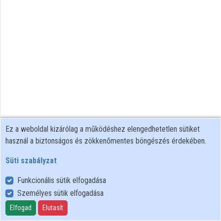
Közreműködők
Ez a weboldal kizárólag a működéshez elengedhetetlen sütiket
használ a biztonságos és zökkenőmentes böngészés érdekében.
Süti szabályzat
Funkcionális sütik elfogadása
Személyes sütik elfogadása
Felhasználói szabályzat
Adatkezelési tájékoztató
Elfogad
Elutasít
Süti szabályzat