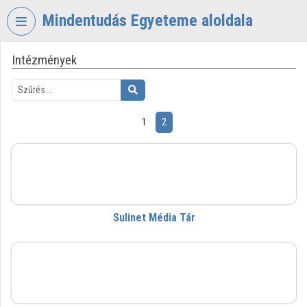
Fejléc kihagyása
Menü kihagyása
Tartalom kihagyása
Mindentudás Egyeteme aloldala
Intézmények
VIDEO
TORIUM
MINDENTUDÁS
EGYETEME
1
2
Intézményi kezdőlap
Sulinet Média Tár
Bejelentkezés
Intézményi felfedezés
Sulinet Média Tár
Kategóriák
Intézményi listák
SZTAKI
Intézmények