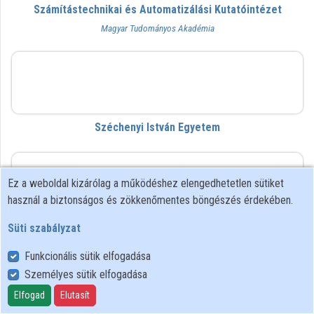
Számítástechnikai és Automatizálási Kutatóintézet
Közreműködők
Magyar Tudományos Akadémia
SZE
Széchenyi István Egyetem
szrszg
Ez a weboldal kizárólag a működéshez elengedhetetlen sütiket
használ a biztonságos és zökkenőmentes böngészés érdekében.
Süti szabályzat
Szegedi Rendészeti Szakgimnázium
Funkcionális sütik elfogadása
Személyes sütik elfogadása
SZTE KK
Elfogad
Elutasít