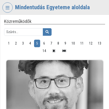
Fejléc kihagyása
Menü kihagyása
Tartalom kihagyása
Mindentudás Egyeteme aloldala
Közreműködők
VIDEO
TORIUM
MINDENTUDÁS
EGYETEME
1
2
3
4
5
6
7
8
9
10
11
12
13
Intézményi kezdőlap
14
Bejelentkezés
Intézményi felfedezés
Kategóriák
Intézményi listák
Intézmények