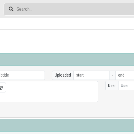
Uploaded
-
User
User
gy