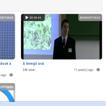
DENTUDÁS
00:08:44
MINDENTUDÁS
mlások a
A levegő urai
246 view
11 year(s) ago
) ago
DENTUDÁS