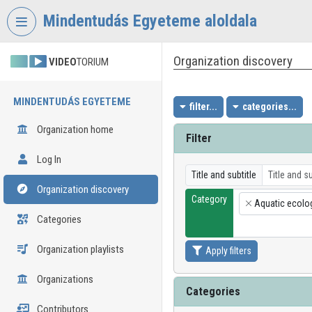
Skip header
Skip menu
Skip content
Mindentudás Egyeteme aloldala
Organization discovery
VIDEO
TORIUM
MINDENTUDÁS EGYETEME
filter...
categories...
Organization home
Filter
Log In
Title and subtitle
Organization discovery
Category
Aquatic ecolo
×
Categories
Organization playlists
Apply filters
Organizations
Categories
Contributors