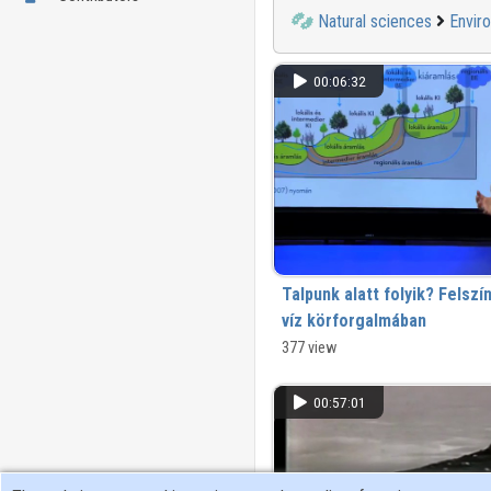
Natural sciences
Envir
00:06:32
Talpunk alatt folyik? Felszí
víz körforgalmában
Rövidített változat
377 view
00:57:01