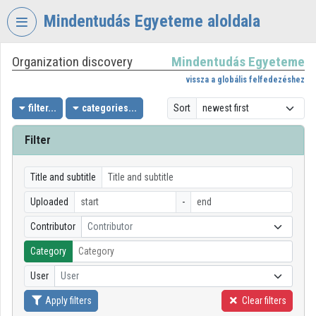
Skip header
Skip menu
Skip content
Mindentudás Egyeteme aloldala
Organization discovery
Mindentudás Egyeteme
VIDEO
TORIUM
vissza a globális felfedezéshez
MINDENTUDÁS
filter...
categories...
Sort
EGYETEME
Filter
Organization home
Log In
Title and subtitle
Uploaded
-
Organization discovery
Contributor
Contributor
Categories
Category
Organization playlists
User
User
Organizations
Apply filters
Clear filters