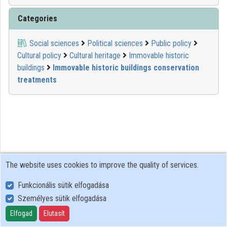
Contributors
Categories
Social sciences
Political sciences
Public policy
Cultural policy
Cultural heritage
Immovable historic
buildings
Immovable historic buildings conservation
treatments
The website uses cookies to improve the quality of services.
Funkcionális sütik elfogadása
Személyes sütik elfogadása
User Policy
Adatkezelési tájékoztató (en)
Elfogad
Elutasít
Cookie Policy