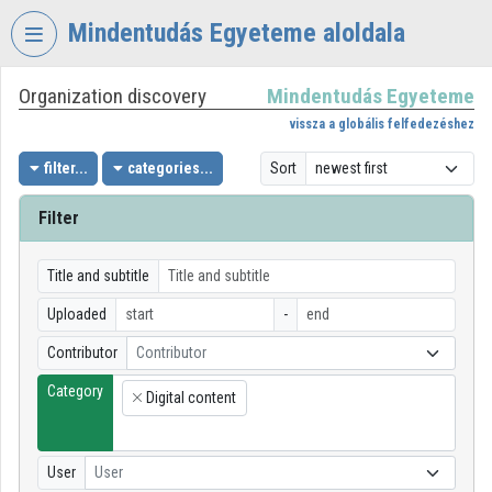
Skip header
Skip menu
Skip content
Mindentudás Egyeteme aloldala
Organization discovery
Mindentudás Egyeteme
VIDEO
TORIUM
vissza a globális felfedezéshez
MINDENTUDÁS
filter...
categories...
Sort
EGYETEME
Filter
Organization home
Log In
Title and subtitle
Uploaded
-
Organization discovery
Contributor
Contributor
Categories
Category
Digital content
×
Organization playlists
Organizations
User
User