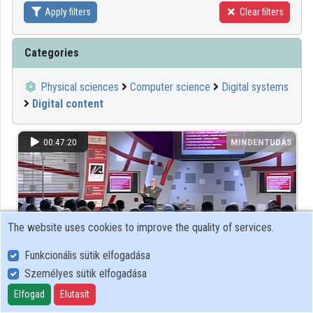
Apply filters
Clear filters
Contributors
Categories
Physical sciences
Computer science
Digital systems
Digital content
00:47:20
MINDENTUDÁS
The website uses cookies to improve the quality of services.
Funkcionális sütik elfogadása
Személyes sütik elfogadása
Elfogad
Elutasít
Az internet szabadsága