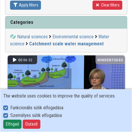
Apply filters
Clear filters
Contributors
Categories
Natural sciences
Environmental science
Water
science
Catchment scale water management
00:06:32
MINDENTUDÁS
The website uses cookies to improve the quality of services.
Funkcionális sütik elfogadása
Személyes sütik elfogadása
Elfogad
Elutasít
Talpunk alatt folyik? Felszín alatti áramlások a víz