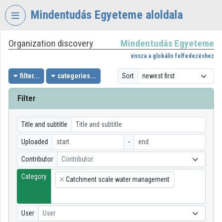
Skip header
Skip menu
Skip content
Mindentudás Egyeteme aloldala
Organization discovery
Mindentudás Egyeteme
VIDEO
TORIUM
vissza a globális felfedezéshez
MINDENTUDÁS
filter...
categories...
Sort
EGYETEME
Filter
Organization home
Log In
Title and subtitle
Uploaded
-
Organization discovery
Contributor
Contributor
Categories
Category
Catchment scale water management
×
Organization playlists
Organizations
User
User