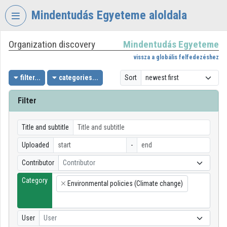
Skip header
Skip menu
Skip content
Mindentudás Egyeteme aloldala
Organization discovery
Mindentudás Egyeteme
VIDEO
TORIUM
vissza a globális felfedezéshez
MINDENTUDÁS
filter...
categories...
Sort
EGYETEME
Filter
Organization home
Log In
Title and subtitle
Uploaded
-
Organization discovery
Contributor
Contributor
Categories
Category
Environmental policies (Climate change)
×
Organization playlists
Organizations
User
User