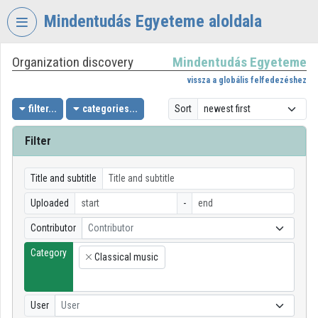
Skip header
Skip menu
Skip content
Mindentudás Egyeteme aloldala
Organization discovery
Mindentudás Egyeteme
VIDEO
TORIUM
vissza a globális felfedezéshez
MINDENTUDÁS
filter...
categories...
Sort
EGYETEME
Filter
Organization home
Log In
Title and subtitle
Uploaded
-
Organization discovery
Contributor
Contributor
Categories
Category
Classical music
×
Organization playlists
Organizations
User
User