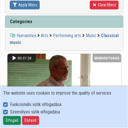
Apply filters
Clear filters
Contributors
Categories
Humanities
Arts
Performing arts
Music
Classical
music
00:37:28
MINDENTUDÁS
The website uses cookies to improve the quality of services.
Funkcionális sütik elfogadása
Személyes sütik elfogadása
Elfogad
Elutasít
Liszt Ferenc, a 200 éves ifjú