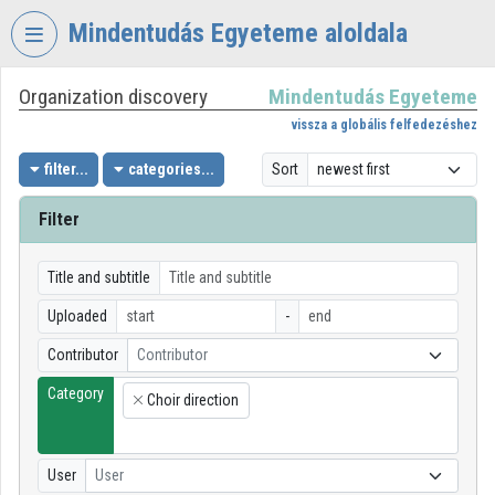
Skip header
Skip menu
Skip content
Mindentudás Egyeteme aloldala
Organization discovery
Mindentudás Egyeteme
VIDEO
TORIUM
vissza a globális felfedezéshez
MINDENTUDÁS
filter...
categories...
Sort
EGYETEME
Filter
Organization home
Log In
Title and subtitle
Uploaded
-
Organization discovery
Contributor
Contributor
Categories
Category
Choir direction
×
Organization playlists
Organizations
User
User