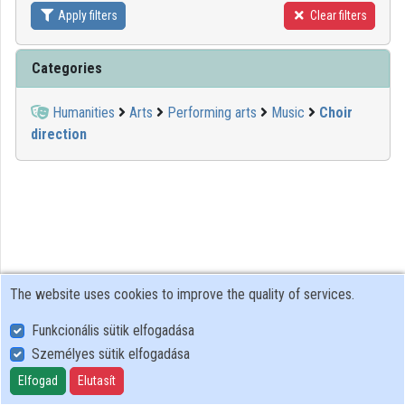
Apply filters
Clear filters
Contributors
Categories
Humanities
Arts
Performing arts
Music
Choir
direction
The website uses cookies to improve the quality of services.
Funkcionális sütik elfogadása
Személyes sütik elfogadása
User Policy
Adatkezelési tájékoztató (en)
Elfogad
Elutasít
Cookie Policy