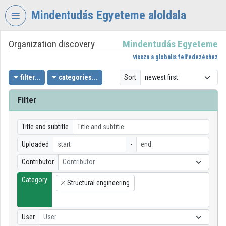
Skip header
Skip menu
Skip content
Mindentudás Egyeteme aloldala
Organization discovery
Mindentudás Egyeteme
VIDEO
TORIUM
vissza a globális felfedezéshez
MINDENTUDÁS
filter...
categories...
Sort
EGYETEME
Filter
Organization home
Log In
Title and subtitle
Uploaded
-
Organization discovery
Contributor
Contributor
Categories
Category
Structural engineering
×
Organization playlists
Organizations
User
User