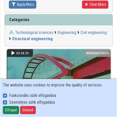
Apply filters
Clear filters
Contributors
Categories
Technological sciences
Engineering
Civil engineering
Structural engineering
00:48:39
MINDENTUDÁS
The website uses cookies to improve the quality of services.
Funkcionális sütik elfogadása
Személyes sütik elfogadása
Elfogad
Elutasít
Híd- mérnöki szerkezet vagy szobor?